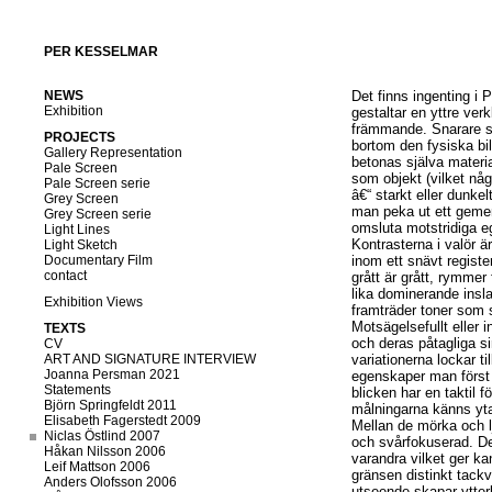
PER KESSELMAR
NEWS
Det finns ingenting i 
Exhibition
gestaltar en yttre ve
främmande. Snarare sl
PROJECTS
bortom den fysiska bi
Gallery Representation
betonas själva materi
Pale Screen
som objekt (vilket någ
Pale Screen serie
â€“ starkt eller dunke
Grey Screen
man peka ut ett geme
Grey Screen serie
omsluta motstridiga e
Light Lines
Kontrasterna i valör ä
Light Sketch
Documentary Film
inom ett snävt register
contact
grått är grått, rymmer
lika dominerande insla
Exhibition Views
framträder toner som st
Motsägelsefullt eller 
TEXTS
och deras påtagliga s
CV
ART AND SIGNATURE INTERVIEW
variationerna lockar 
Joanna Persman 2021
egenskaper man först 
Statements
blicken har en taktil 
Björn Springfeldt 2011
målningarna känns yt
Elisabeth Fagerstedt 2009
Mellan de mörka och l
Niclas Östlind 2007
och svårfokuserad. Det
Håkan Nilsson 2006
varandra vilket ger kan
Leif Mattson 2006
gränsen distinkt tack
Anders Olofsson 2006
utseende skapar ytterl