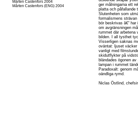
Mårten Castenfors 2004
ger målningarna ett re
Mårten Castenfors (ENG) 2004
platta och påfallande 
Slutenheten som utmä
formalismens strävan e
bör beskrivas â€“ har 
om avgränsningen mås
rummet där arbetena vi
bilden. I all tysthet 
Visserligen saknas mot
oväntat: ljuset väcker
vanligt med filmstund
skidutflykter på vidstr
bländades ögonen av n
lampan i rummet tänd
Paradoxalt: genom mål
oändliga rymd.
Niclas Östlind, chefs